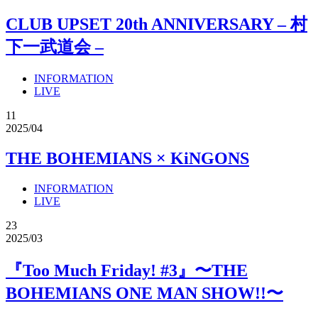
CLUB UPSET 20th ANNIVERSARY – 村
下一武道会 –
INFORMATION
LIVE
11
2025/04
THE BOHEMIANS × KiNGONS
INFORMATION
LIVE
23
2025/03
『Too Much Friday! #3』〜THE
BOHEMIANS ONE MAN SHOW!!〜