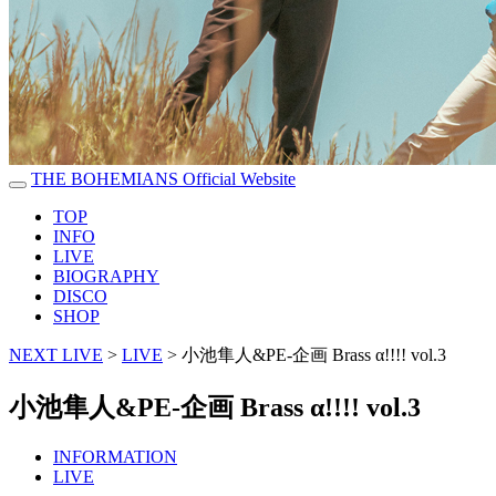
THE BOHEMIANS Official Website
TOP
INFO
LIVE
BIOGRAPHY
DISCO
SHOP
NEXT LIVE
>
LIVE
>
小池隼人&PE-企画 Brass α!!!! vol.3
小池隼人&PE-企画 Brass α!!!! vol.3
INFORMATION
LIVE