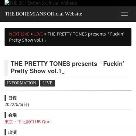
THE BOHEMIANS Official Website
NEXT LIVE
>
LIVE
>
THE PRETTY TONES presents「Fuckin’
Pretty Show vol.1」
THE PRETTY TONES presents「Fuckin’
Pretty Show vol.1」
INFORMATION
LIVE
日程
2022/6/5(日)
会場
東京・下北沢CLUB Que
出演