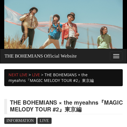
THE BOHEMIANS Official Website
NEXT LIVE
>
LIVE
>
THE BOHEMIANS × the
myeahns『MAGIC MELODY TOUR #2』東京編
THE BOHEMIANS × the myeahns『MAGIC
MELODY TOUR #2』東京編
INFORMATION
LIVE