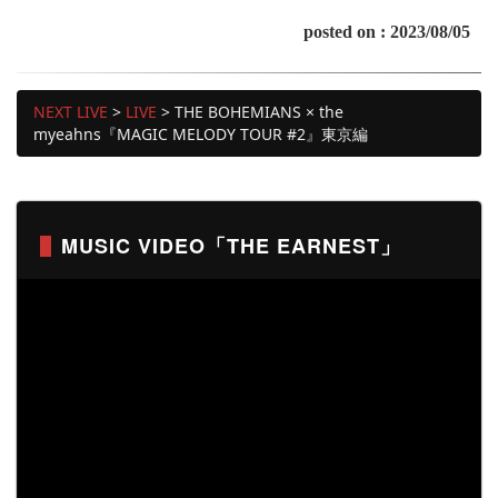
posted on : 2023/08/05
NEXT LIVE
>
LIVE
>
THE BOHEMIANS × the
myeahns『MAGIC MELODY TOUR #2』東京編
MUSIC VIDEO「THE EARNEST」