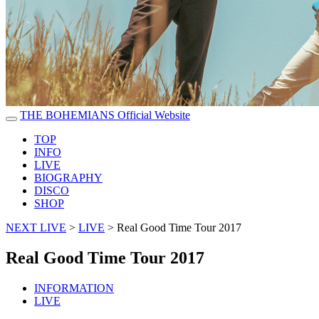
THE BOHEMIANS Official Website
TOP
INFO
LIVE
BIOGRAPHY
DISCO
SHOP
NEXT LIVE
>
LIVE
>
Real Good Time Tour 2017
Real Good Time Tour 2017
INFORMATION
LIVE