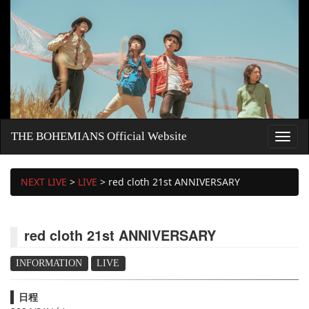
THE BOHEMIANS Official Website
NEXT LIVE
>
LIVE
>
red cloth 21st ANNIVERSARY
red cloth 21st ANNIVERSARY
INFORMATION
LIVE
日程