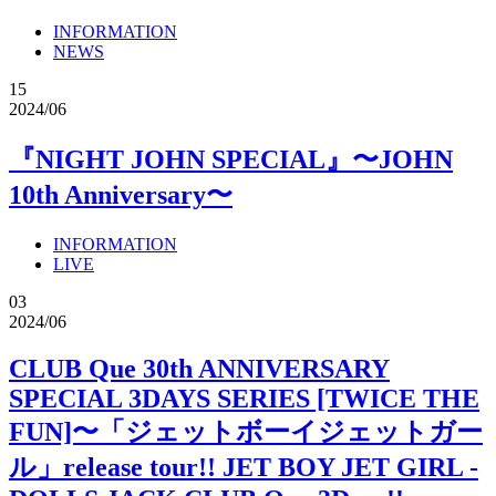
INFORMATION
NEWS
15
2024/06
『NIGHT JOHN SPECIAL』〜JOHN
10th Anniversary〜
INFORMATION
LIVE
03
2024/06
CLUB Que 30th ANNIVERSARY
SPECIAL 3DAYS SERIES [TWICE THE
FUN]〜「ジェットボーイジェットガー
ル」release tour!! JET BOY JET GIRL -