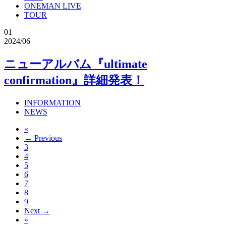
ONEMAN LIVE
TOUR
01
2024/06
ニューアルバム『ultimate
confirmation』詳細発表！
INFORMATION
NEWS
«
← Previous
3
4
5
6
7
8
9
Next →
»