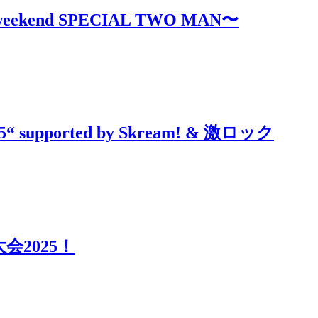
ll weekend SPECIAL TWO MAN〜
“ supported by Skream! & 激ロック
2025！