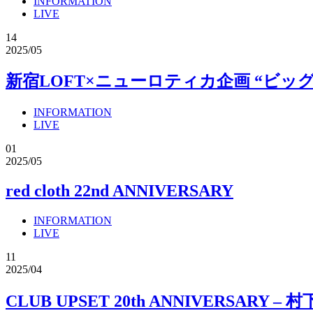
INFORMATION
LIVE
14
2025/05
新宿LOFT×ニューロティカ企画 “ビッグ
INFORMATION
LIVE
01
2025/05
red cloth 22nd ANNIVERSARY
INFORMATION
LIVE
11
2025/04
CLUB UPSET 20th ANNIVERSARY –