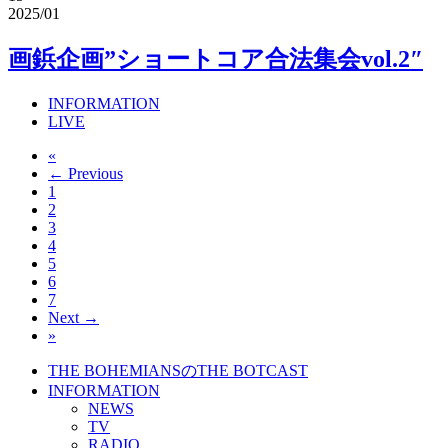
2025/01
画鋲企画”ショートコア合法集会vol.2″
INFORMATION
LIVE
«
← Previous
1
2
3
4
5
6
7
Next →
»
THE BOHEMIANSのTHE BOTCAST
INFORMATION
NEWS
TV
RADIO