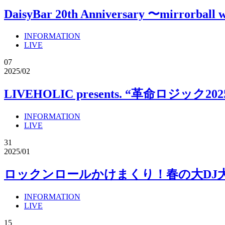
DaisyBar 20th Anniversary 〜mirrorba
INFORMATION
LIVE
07
2025/02
LIVEHOLIC presents. “革命ロジック2025
INFORMATION
LIVE
31
2025/01
ロックンロールかけまくり！春の大DJ大会
INFORMATION
LIVE
15