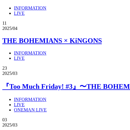
INFORMATION
LIVE
11
2025/04
THE BOHEMIANS × KiNGONS
INFORMATION
LIVE
23
2025/03
『Too Much Friday! #3』〜THE BOHE
INFORMATION
LIVE
ONEMAN LIVE
03
2025/03