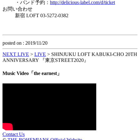
・バンド予約：
http://delicious-label.com/d/ticket
お問い合わせ
新宿 LOFT 03-5272-0382
posted on : 2019/11/20
NEXT LIVE
>
LIVE
>
SHINJUKU LOFT KABUKI-CHO 20TH
ANNIVERSARY 『東京STREET2020』
Music Video「the earnest」
Contact Us
©
THE BOHEMIANS Official Website