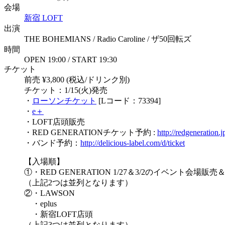
会場
新宿 LOFT
出演
THE BOHEMIANS / Radio Caroline / ザ50回転ズ
時間
OPEN 19:00 / START 19:30
チケット
前売 ¥3,800 (税込/ドリンク別)
チケット：1/15(火)発売
・
ローソンチケット
[Lコード：73394]
・
e＋
・LOFT店頭販売
・RED GENERATIONチケット予約 :
http://redgeneration.j
・バンド予約：
http://delicious-label.com/d/ticket
【入場順】
①・RED GENERATION 1/27＆3/2のイベント会場販売
（上記2つは並列となります）
②・LAWSON
・eplus
・新宿LOFT店頭
（上記3つは並列となります）