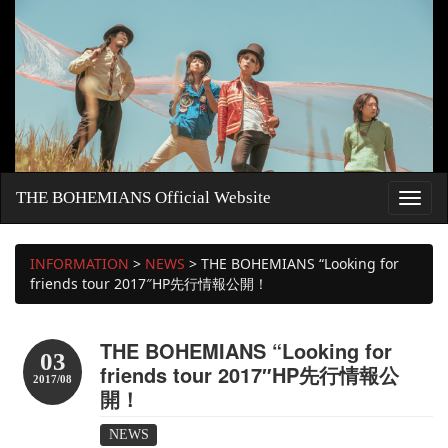
THE BOHEMIANS Official Website
INFORMATION
>
NEWS
>
THE BOHEMIANS “Looking for
friends tour 2017″HP先行情報公開！
THE BOHEMIANS “Looking for
03
friends tour 2017″HP先行情報公
2017/08
開！
NEWS