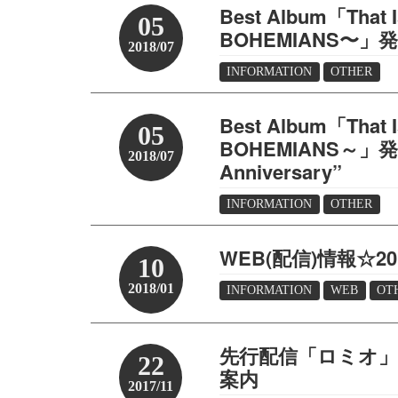
Best Album「That I
05
BOHEMIANS〜
2018/07
INFORMATION
OTHER
Best Album「That I
05
BOHEMIANS～」
2018/07
Anniversary”
INFORMATION
OTHER
WEB(配信)情報☆201
10
2018/01
INFORMATION
WEB
OT
先行配信「ロミオ」「Mr
22
案内
2017/11