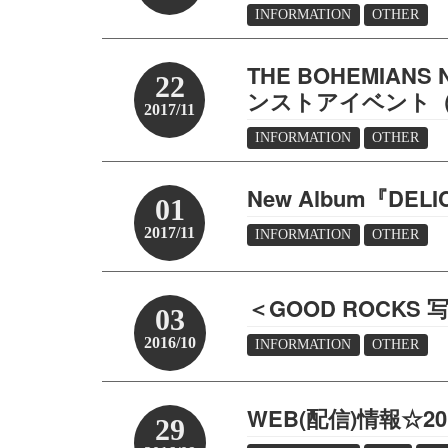
INFORMATION
OTHER
THE BOHEMIANS
22
ンストアイベント
2017/11
INFORMATION
OTHER
New Album『DE
01
2017/11
INFORMATION
OTHER
＜GOOD ROCKS 
03
2016/10
INFORMATION
OTHER
WEB(配信)情報☆2
29