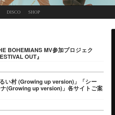
DISCO
SHOP
× THE BOHEMIANS MV参加プロジェク
ESTIVAL OUT』
 (Growing up version)」「シー
rowing up version)」各サイトご案