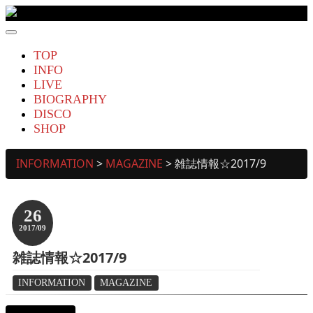
THE BOHEMIANS Official Website
TOP
INFO
LIVE
BIOGRAPHY
DISCO
SHOP
INFORMATION
>
MAGAZINE
>
雑誌情報☆2017/9
26
2017/09
雑誌情報☆2017/9
INFORMATION
MAGAZINE