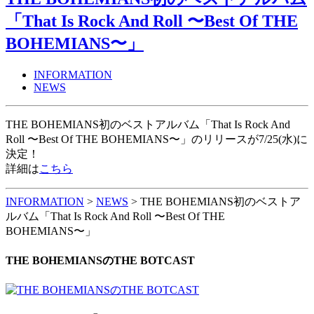
「That Is Rock And Roll 〜Best Of THE
BOHEMIANS〜」
INFORMATION
NEWS
THE BOHEMIANS初のベストアルバム「That Is Rock And
Roll 〜Best Of THE BOHEMIANS〜」のリリースが7/25(水)に
決定！
詳細は
こちら
INFORMATION
>
NEWS
>
THE BOHEMIANS初のベストア
ルバム「That Is Rock And Roll 〜Best Of THE
BOHEMIANS〜」
THE BOHEMIANSのTHE BOTCAST