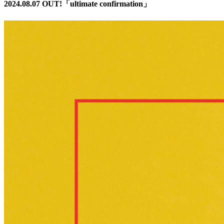
2024.08.07 OUT!「ultimate confirmation」