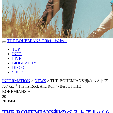
THE BOHEMIANS Official Website
TOP
INFO
LIVE
BIOGRAPHY
DISCO
SHOP
INFORMATION
>
NEWS
>
THE BOHEMIANS初のベストア
ルバム「That Is Rock And Roll 〜Best Of THE
BOHEMIANS〜」
20
2018/04
THE BOHEMIANS初のベストアルバム