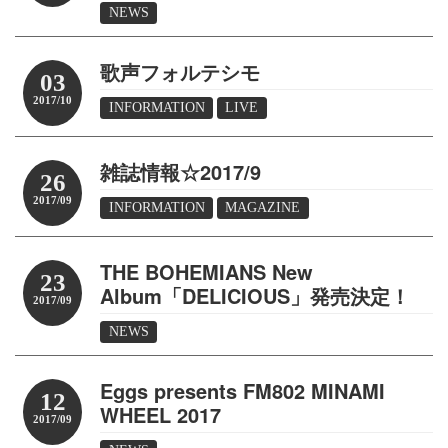
NEWS
歌声フォルテシモ
03
2017/10
INFORMATION
LIVE
雑誌情報☆2017/9
26
2017/09
INFORMATION
MAGAZINE
THE BOHEMIANS New
23
Album「DELICIOUS」発売決定！
2017/09
NEWS
Eggs presents FM802 MINAMI
12
WHEEL 2017
2017/09