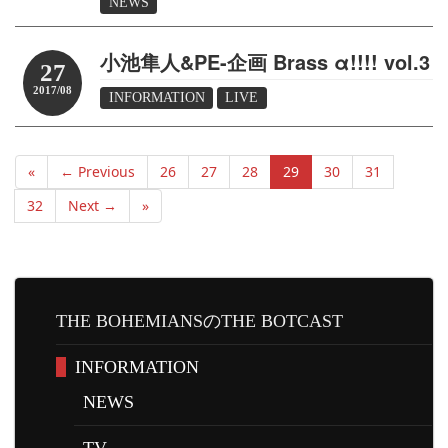
NEWS
小池隼人&PE-企画 Brass α!!!! vol.3
27
2017/08
INFORMATION
LIVE
«
← Previous
26
27
28
29
30
31
32
Next →
»
THE BOHEMIANSのTHE BOTCAST
INFORMATION
NEWS